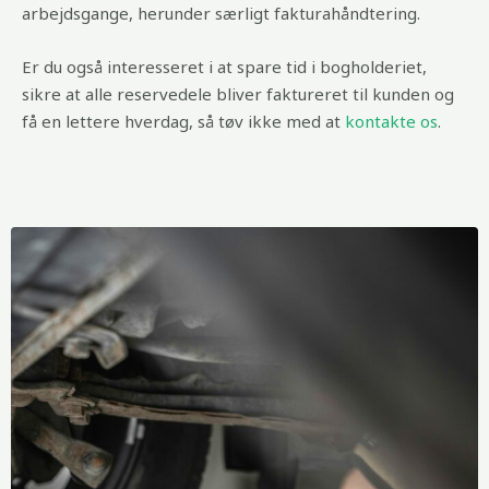
arbejdsgange, herunder særligt fakturahåndtering.
Er du også interesseret i at spare tid i bogholderiet,
sikre at alle reservedele bliver faktureret til kunden og
få en lettere hverdag, så tøv ikke med at
kontakte os
.