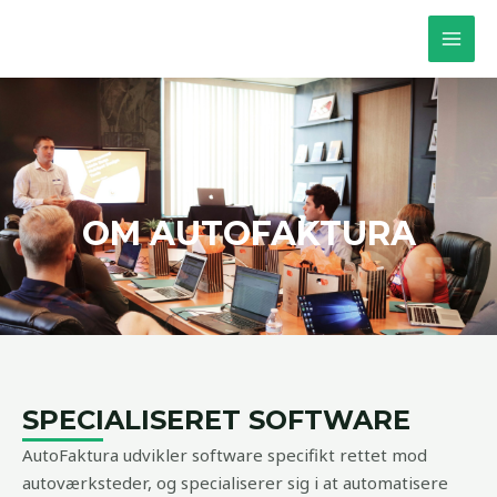
Skip
MAI
to
MEN
content
OM AUTOFAKTURA
SPECIALISERET SOFTWARE
AutoFaktura udvikler software specifikt rettet mod
autoværksteder, og specialiserer sig i at automatisere