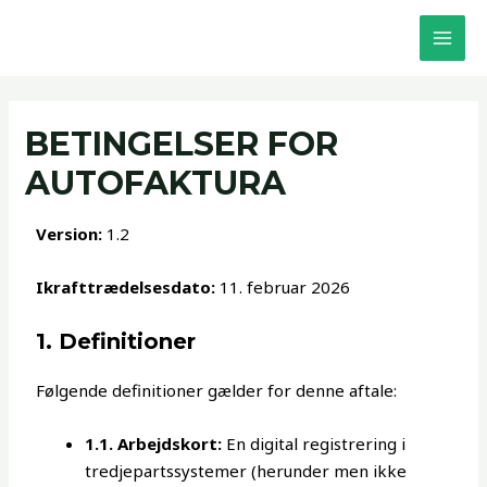
Skip
MAI
to
MEN
content
BETINGELSER FOR
AUTOFAKTURA
Version:
1.2
Ikrafttrædelsesdato:
11. februar 2026
1. Definitioner
Følgende definitioner gælder for denne aftale:
1.1. Arbejdskort:
En digital registrering i
tredjepartssystemer (herunder men ikke